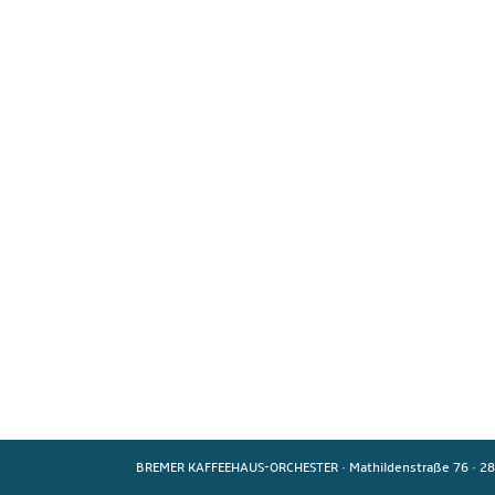
BREMER KAFFEEHAUS-ORCHESTER
·
Mathildenstraße 76
·
28