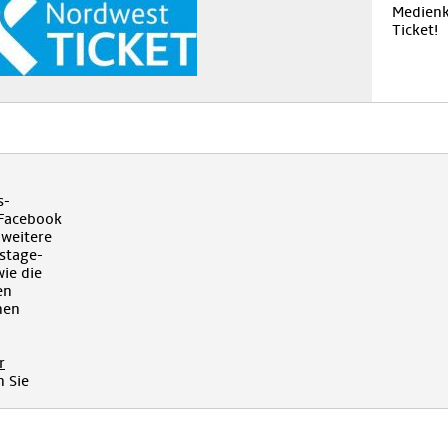
Medienk
Ticket!
s-
 Facebook
 weitere
kstage-
ie die
en
hen
r
 Sie
!