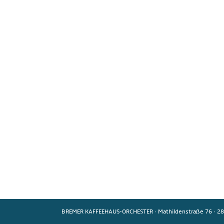
BREMER KAFFEEHAUS-ORCHESTER
·
Mathildenstraße 76
·
28