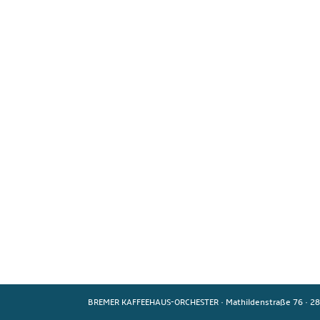
BREMER KAFFEEHAUS-ORCHESTER
·
Mathildenstraße 76
·
28