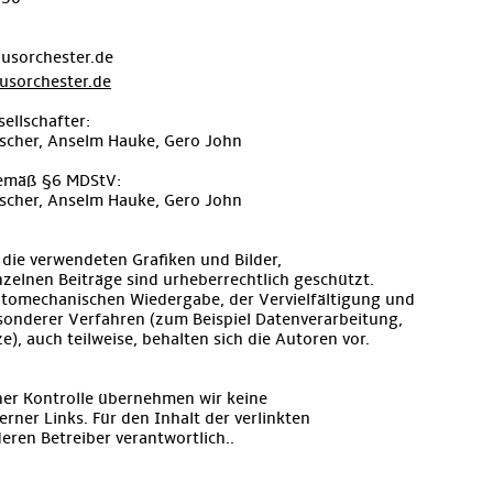
usorchester.de
sorchester.de
ellschafter:
ischer, Anselm Hauke, Gero John
 gemäß §6 MDStV:
ischer, Anselm Hauke, Gero John
die verwendeten Grafiken und Bilder,
zelnen Beiträge sind urheberrechtlich geschützt.
fotomechanischen Wiedergabe, der Vervielfältigung und
sonderer Verfahren (zum Beispiel Datenverarbeitung,
), auch teilweise, behalten sich die Autoren vor.
cher Kontrolle übernehmen wir keine
erner Links. Für den Inhalt der verlinkten
deren Betreiber verantwortlich..