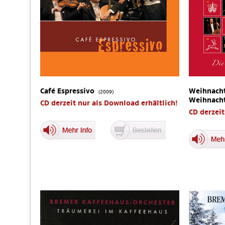
Café Espressivo
Weihnacht
(2009)
Weihnach
CD derzeit nur als Download erhältlich!
CD derzeit