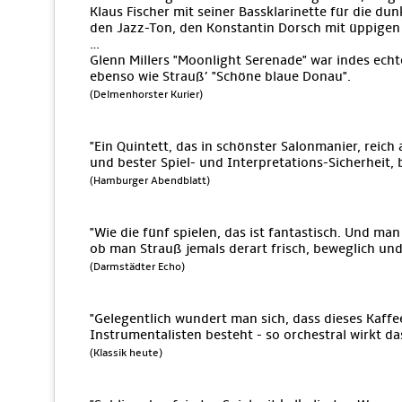
Klaus Fischer mit seiner Bassklarinette für die du
den Jazz-Ton, den Konstantin Dorsch mit üppigen 
…
Glenn Millers "Moonlight Serenade" war indes ech
ebenso wie Strauß’ "Schöne blaue Donau".
(Delmenhorster Kurier)
"Ein Quintett, das in schönster Salonmanier, reic
und bester Spiel- und Interpretations-Sicherheit, 
(Hamburger Abendblatt)
"Wie die fünf spielen, das ist fantastisch. Und man 
ob man Strauß jemals derart frisch, beweglich und
(Darmstädter Echo)
"Gelegentlich wundert man sich, dass dieses Kaff
Instrumentalisten besteht - so orchestral wirkt da
(Klassik heute)