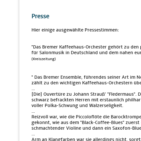
Presse
Hier einige ausgewählte Pressestimmen:
"Das Bremer Kaffeehaus-Orchester gehört zu den
für Salonmusik in Deutschland und dem nahen eu
(Kreiszeitung)
" Das Bremer Ensemble, führendes seiner Art im N
zählt zu den wichtigen Kaffeehaus-Orchestern üb
…
[Die] Ouvertüre zu Johann Strauß' "Fledermaus". Di
schwarz befrackten Herren mit erstaunlich philha
voller Polka-Schwung und Walzerseligkeit.
…
Reizvoll war, wie die Piccoloflöte die Barocktrom
gekonnt, wie aus dem "Black-Coffee-Blues" zuerst 
schmachtender Violine und dann ein Saxofon-Blue
…
Arm an Klangfarben war sie allerdings nicht, sorg