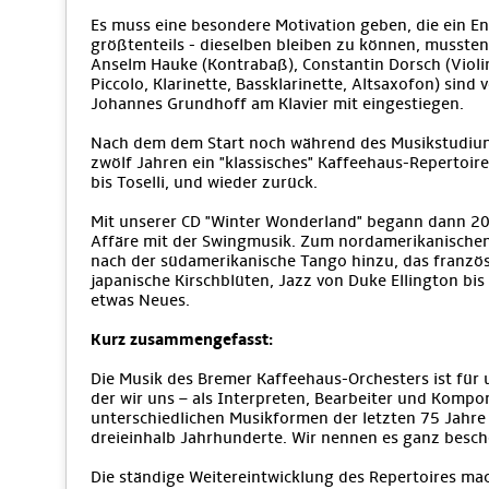
Es muss eine besondere Motivation geben, die ein E
größtenteils - dieselben bleiben zu können, musste
Anselm Hauke (Kontrabaß), Constantin Dorsch (Violine
Piccolo, Klarinette, Bassklarinette, Altsaxofon) sind
Johannes Grundhoff am Klavier mit eingestiegen.
Nach dem dem Start noch während des Musikstudiums
zwölf Jahren ein "klassisches" Kaffeehaus-Repertoire,
bis Toselli, und wieder zurück.
Mit unserer CD "Winter Wonderland" begann dann 200
Affäre mit der Swingmusik. Zum nordamerikanische
nach der südamerikanische Tango hinzu, das französ
japanische Kirschblüten, Jazz von Duke Ellington bi
etwas Neues.
Kurz zusammengefasst:
Die Musik des Bremer Kaffeehaus-Orchesters ist für 
der wir uns – als Interpreten, Bearbeiter und Kompo
unterschiedlichen Musikformen der letzten 75 Jahre 
dreieinhalb Jahrhunderte. Wir nennen es ganz besch
Die ständige Weitereintwicklung des Repertoires mac