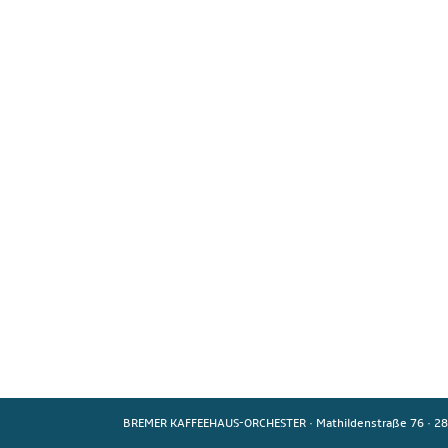
BREMER KAFFEEHAUS-ORCHESTER
·
Mathildenstraße 76
·
28