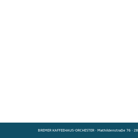
BREMER KAFFEEHAUS-ORCHESTER
·
Mathildenstraße 76
·
28