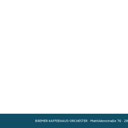
BREMER KAFFEEHAUS-ORCHESTER
·
Mathildenstraße 76
·
28