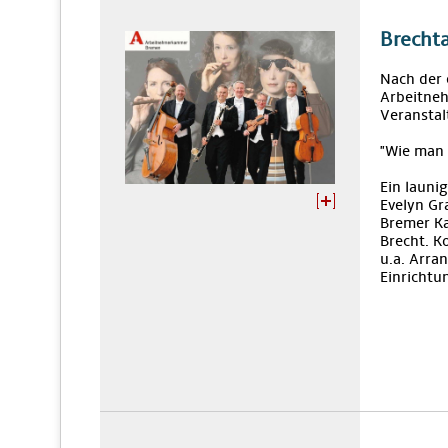
Brecht
Nach der 
Arbeitne
Veranstal
"Wie man 
Ein launi
Evelyn Gr
Bremer Ka
Brecht. K
u.a. Arra
Einrichtu