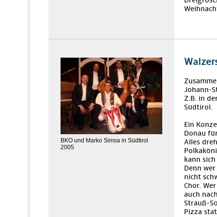
Dreigrosc
Weihnacht
Walzers
Zusamme
Johann-St
Z.B. in d
Südtirol.
Ein Konze
Donau für
BKO und Marko Simsa in Südtirol
Alles dre
2005
Polkaköni
kann sich
Denn wer 
nicht sch
Chor. Wer
auch nach
Strauß-So
Pizza sta