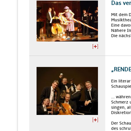
Das ve
Mit dem 
Musikthea
Eine davo
Nähere I
Die nächs
„RENDE
Ein liter
Schauspie
... währen
Schmerz u
singen, al
Diskretion
Der Schau
des schru