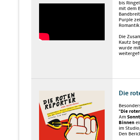
bis Ringe
mit dem B
Bandbreit
Purple ze
Romantik
Die Zusam
Kautz be
wurde mi
weitergef
Die rot
Besonders
"Die rote
Am
Sonnt
Binnen
ei
im Studio
Den Beric