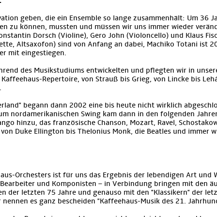
.
ation geben, die ein Ensemble so lange zusammenhält: Um 36 Ja
iben zu können, mussten und müssen wir uns immer wieder verän
stantin Dorsch (Violine), Gero John (Violoncello) und Klaus Fisc
inette, Altsaxofon) sind von Anfang an dabei, Machiko Totani ist 2
r mit eingestiegen.
rend des Musikstudiums entwickelten und pflegten wir in unser
" Kaffeehaus-Repertoire, von Strauß bis Grieg, von Lincke bis Lehá
.
rland" begann dann 2002 eine bis heute nicht wirklich abgeschl
Zum nordamerikanischen Swing kam dann in den folgenden Jahre
ngo hinzu, das französische Chanson, Mozart, Ravel, Schostakow
z von Duke Ellington bis Thelonius Monk, die Beatles und immer 
aus-Orchesters ist für uns das Ergebnis der lebendigen Art und W
n, Bearbeiter und Komponisten – in Verbindung bringen mit den ä
n der letzten 75 Jahre und genauso mit den "Klassikern" der let
r nennen es ganz bescheiden "Kaffeehaus-Musik des 21. Jahrhund