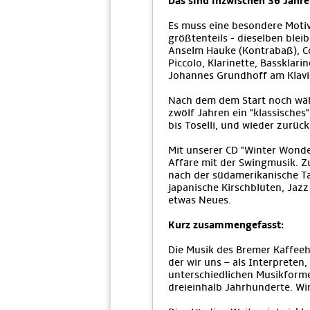
Das sind inzwischen 36 Jahre
Es muss eine besondere Motiv
größtenteils - dieselben ble
Anselm Hauke (Kontrabaß), Con
Piccolo, Klarinette, Bassklar
Johannes Grundhoff am Klavie
Nach dem dem Start noch wäh
zwölf Jahren ein "klassisches
bis Toselli, und wieder zurück
Mit unserer CD "Winter Wonde
Affäre mit der Swingmusik. 
nach der südamerikanische Ta
japanische Kirschblüten, Jaz
etwas Neues.
Kurz zusammengefasst:
Die Musik des Bremer Kaffeeh
der wir uns – als Interprete
unterschiedlichen Musikforme
dreieinhalb Jahrhunderte. Wi