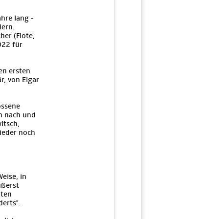
hre lang -
dern.
her (Flöte,
022 für
en ersten
r, von Elgar
ossene
n nach und
itsch,
wieder noch
eise, in
ußerst
zten
erts".