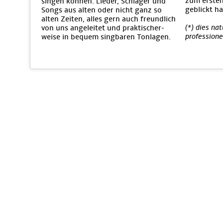
zum ersten
singen können. Lieder, Schlager und
geblickt ha
Songs aus alten oder nicht ganz so
alten Zeiten, alles gern auch freundlich
(*) dies na
von uns angeleitet und praktischer-
professione
weise in bequem singbaren Tonlagen.