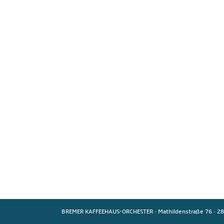
BREMER KAFFEEHAUS-ORCHESTER
·
Mathildenstraße 76
·
28