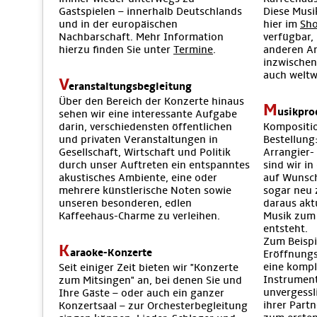
Gastspielen – innerhalb Deutschlands
Diese Musik
und in der europäischen
hier im
Sh
Nachbarschaft. Mehr Information
verfügbar,
hierzu finden Sie unter
Termine
.
anderen An
inzwischen
auch weltw
V
eranstaltungsbegleitung
Über den Bereich der Konzerte hinaus
M
usikpro
sehen wir eine interessante Aufgabe
darin, verschiedensten öffentlichen
Kompositi
und privaten Veranstaltungen in
Bestellung
Gesellschaft, Wirtschaft und Politik
Arrangier-
durch unser Auftreten ein entspanntes
sind wir in
akustisches Ambiente, eine oder
auf Wunsch
mehrere künstlerische Noten sowie
sogar neu 
unseren besonderen, edlen
daraus akt
Kaffeehaus-Charme zu verleihen.
Musik zum
entsteht.
Zum Beispi
K
araoke-Konzerte
Eröffnungs
eine kompl
Seit einiger Zeit bieten wir "Konzerte
Instrument
zum Mitsingen" an, bei denen Sie und
unvergessl
Ihre Gäste – oder auch ein ganzer
ihrer Part
Konzertsaal – zur Orchesterbegleitung