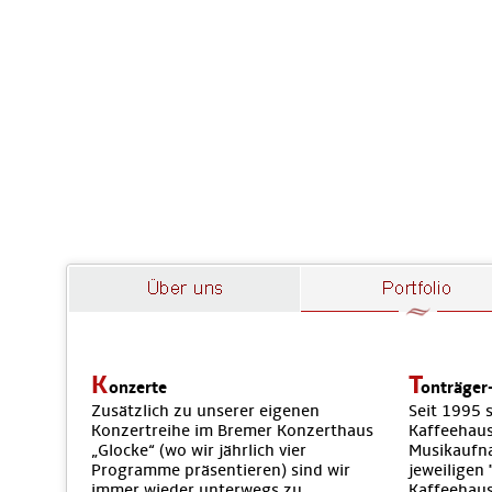
K
T
onzerte
onträger
Zusätzlich zu unserer eigenen
Seit 1995 
Konzertreihe im Bremer Konzerthaus
Kaffeehaus
„Glocke“ (wo wir jährlich vier
Musikaufna
Programme präsentieren) sind wir
jeweiligen 
immer wieder unterwegs zu
Kaffeehaus