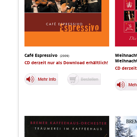
Café Espressivo
Weihnacht
(2009)
Weihnach
CD derzeit nur als Download erhältlich!
CD derzeit