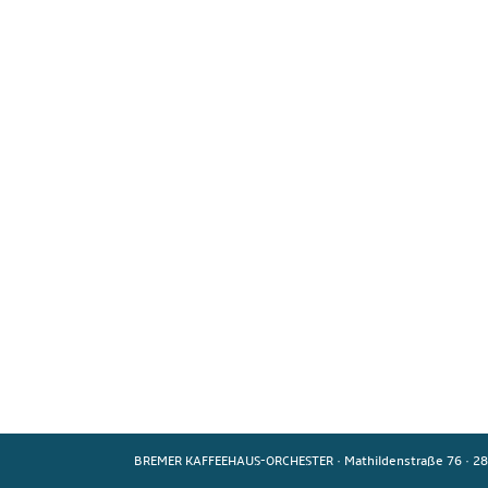
BREMER KAFFEEHAUS-ORCHESTER
·
Mathildenstraße 76
·
28