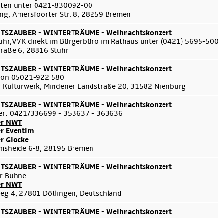
arten unter 0421-830092-00
ng, Amersfoorter Str. 8, 28259 Bremen
SZAUBER - WINTERTRÄUME - Weihnachtskonzert
uhr,VVK direkt im Bürgerbüro im Rathaus unter (0421) 5695-50
traße 6, 28816 Stuhr
SZAUBER - WINTERTRÄUME - Weihnachtskonzert
efon 05021-922 580
 Kulturwerk, Mindener Landstraße 20, 31582 Nienburg
SZAUBER - WINTERTRÄUME - Weihnachtskonzert
er: 0421/336699 - 353637 - 363636
er NWT
er Eventim
er Glocke
msheide 6-8, 28195 Bremen
SZAUBER - WINTERTRÄUME - Weihnachtskonzert
er Bühne
er NWT
g 4, 27801 Dötlingen, Deutschland
SZAUBER - WINTERTRÄUME - Weihnachtskonzert