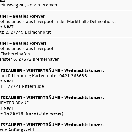
Deliusweg 40, 28359 Bremen
her – Beatles Forever
eehausmusik aus Liverpool in der Markthalle Delmenhorst
er NWT
tz 2, 27749 Delmenhorst
her – Beatles Forever!
eehausmusik aus Liverpool
 Fischereihafen
enster 6, 27572 Bremerhaven
SZAUBER - WINTERTRÄUME - Weihnachtskonzert
um Ritterhude; Karten unter 0421 363636
er NWT
 11, 27721 Ritterhude
SZAUBER - WINTERTRÄUME - Weihnachtskonzert
HEATER BRAKE
er NWT
e 1a 26919 Brake (Unterweser)
SZAUBER - WINTERTRÄUME - Weihnachtskonzert
eue Anfangszeit!