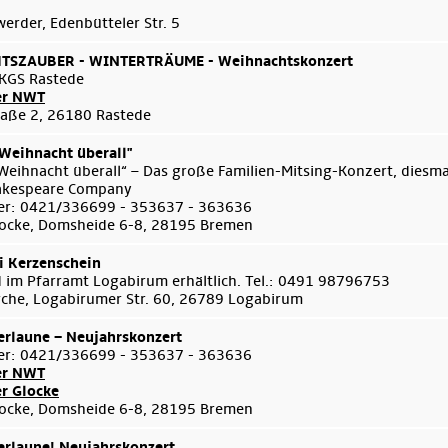
rder, Edenbütteler Str. 5
SZAUBER - WINTERTRÄUME - Weihnachtskonzert
KGS Rastede
er NWT
aße 2, 26180 Rastede
 Weihnacht überall"
 Weihnacht überall“ – Das große Familien-Mitsing-Konzert, diesma
akespeare Company
er: 0421/336699 - 353637 - 363636
ocke, Domsheide 6-8, 28195 Bremen
i Kerzenschein
d im Pfarramt Logabirum erhältlich. Tel.: 0491 98796753
Kirche, Logabirumer Str. 60, 26789 Logabirum
rlaune – Neujahrskonzert
er: 0421/336699 - 353637 - 363636
er NWT
er Glocke
ocke, Domsheide 6-8, 28195 Bremen
rlaune! Neujahrskonzert