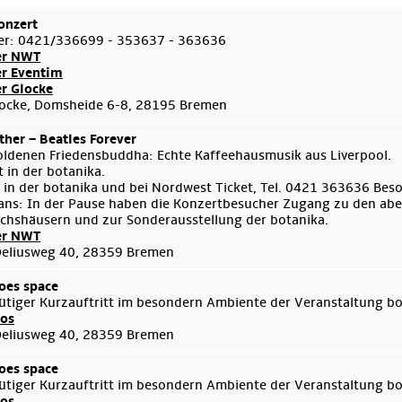
onzert
er: 0421/336699 - 353637 - 363636
er NWT
er Eventim
er Glocke
ocke, Domsheide 6-8, 28195 Bremen
her – Beatles Forever
ldenen Friedensbuddha: Echte Kaffeehausmusik aus Liverpool.
 in der botanika.
 in der botanika und bei Nordwest Ticket, Tel. 0421 363636 Bes
ans: In der Pause haben die Konzertbesucher Zugang zu den aben
hshäusern und zur Sonderausstellung der botanika.
er NWT
Deliusweg 40, 28359 Bremen
oes space
ütiger Kurzauftritt im besondern Ambiente der Veranstaltung b
fos
Deliusweg 40, 28359 Bremen
oes space
ütiger Kurzauftritt im besondern Ambiente der Veranstaltung b
fos