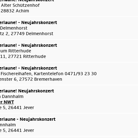
 Alter Schützenhof
 , 28832 Achim
rlaune! - Neujahrskonzert
 Delmenhorst
tz 2, 27749 Delmenhorst
rlaune! - Neujahrskonzert
um Ritterhude
 11, 27721 Ritterhude
rlaune! - Neujahrskonzert
 Fischereihafen, Kartentelefon 0471/93 23 30
enster 6, 27572 Bremerhaven
rlaune! Neujahrskonzert
m Dannhalm
er NWT
e 5, 26441 Jever
rlaune - Neujahrskonzert
annhalm
e 5, 26441 Jever