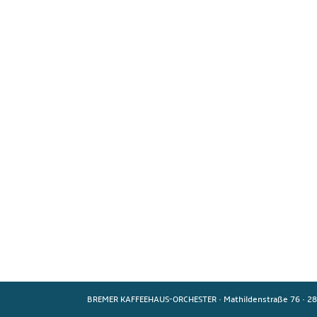
BREMER KAFFEEHAUS-ORCHESTER
·
Mathildenstraße 76
·
28