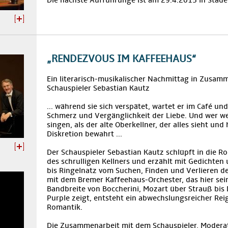
Die nächste Aufführunge ist am 29.4.2015 in Stade
„RENDEZVOUS IM KAFFEEHAUS“
Ein literarisch-musikalischer Nachmittag in Zusam
Schauspieler Sebastian Kautz
... während sie sich verspätet, wartet er im Café un
Schmerz und Vergänglichkeit der Liebe. Und wer we
singen, als der alte Oberkellner, der alles sieht und 
Diskretion bewahrt ...
Der Schauspieler Sebastian Kautz schlüpft in die R
des schrulligen Kellners und erzählt mit Gedichte
bis Ringelnatz vom Suchen, Finden und Verlieren de
mit dem Bremer Kaffeehaus-Orchester, das hier sei
Bandbreite von Boccherini, Mozart über Strauß bis
Purple zeigt, entsteht ein abwechslungsreicher Re
Romantik.
Die Zusammenarbeit mit dem Schauspieler, Moderat