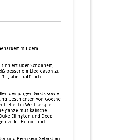
menarbeit mit dem
d sinniert über Schönheit,
iß besser ein Lied davon zu
hört, aber natürlich
ollen des jungen Gasts sowie
n und Geschichten von Goethe
r Liebe. Im Wechselspiel
ne ganze musikalische
 Duke Ellington und Deep
igen voller Humor und
or und Regisseur Sebastian