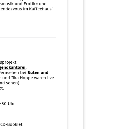
musik und Erotik« und
Rendezvous im Kaffeehaus“
sprojekt
gendkantorei
.
Fernsehen bei
Buten und
r und Ilka Hoppe waren live
nd sehen).
xt.
:30 Uhr
CD-Booklet: