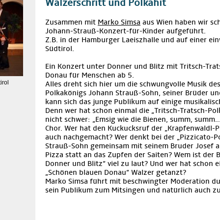
Walzerschritt und Polkahit
Zusammen mit
Marko Simsa
aus Wien haben wir sch
Johann-Strauß-Konzert-für-Kinder aufgeführt.
Z.B. in der Hamburger Laeiszhalle und auf einer e
Südtirol.
Ein Konzert unter Donner und Blitz mit Tritsch-Tra
Donau für Menschen ab 5.
irol
Alles dreht sich hier um die schwungvolle Musik d
Polkakönigs Johann Strauß-Sohn, seiner Brüder un
kann sich das junge Publikum auf einige musikalis
Denn wer hat schon einmal die „Tritsch-Tratsch-Pol
nicht schwer: „Emsig wie die Bienen, summ, summ...
Chor. Wer hat den Kuckucksruf der „Krapfenwaldl-P
auch nachgemacht? Wer denkt bei der „Pizzicato-Po
Strauß-Sohn gemeinsam mit seinem Bruder Josef a
Pizza statt an das Zupfen der Saiten? Wem ist der B
Donner und Blitz“ viel zu laut? Und wer hat schon 
„Schönen blauen Donau“ Walzer getanzt?
Marko Simsa führt mit beschwingter Moderation d
sein Publikum zum Mitsingen und natürlich auch z