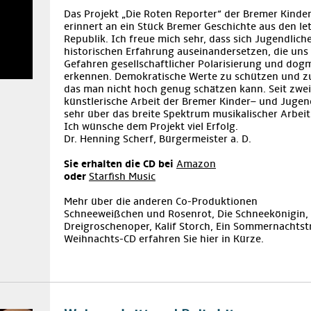
Das Projekt „Die Roten Reporter“ der Bremer Kinde
erinnert an ein Stück Bremer Geschichte aus den l
Republik. Ich freue mich sehr, dass sich Jugendliche
historischen Erfahrung auseinandersetzen, die uns 
Gefahren gesellschaftlicher Polarisierung und dog
erkennen. Demokratische Werte zu schützen und zu 
das man nicht hoch genug schätzen kann. Seit zwei 
künstlerische Arbeit der Bremer Kinder– und Jugen
sehr über das breite Spektrum musikalischer Arbei
Ich wünsche dem Projekt viel Erfolg.
Dr. Henning Scherf, Bürgermeister a. D.
Sie erhalten die CD bei
Amazon
oder
Starfish Music
Mehr über die anderen Co-Produktionen
Schneeweißchen und Rosenrot, Die Schneekönigin,
Dreigroschenoper, Kalif Storch, Ein Sommernacht
Weihnachts-CD erfahren Sie hier in Kürze.