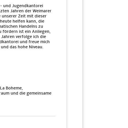
r- und Jugendkantorei
etzten Jahren der Weimarer
 unserer Zeit mit dieser
heute helfen kann, die
matischen Handelns zu
fördern ist ein Anliegen,
Jahren verfolge ich die
dkantorei und freue mich
t und das hohe Niveau.
 La Boheme,
straum und die gemeinsame