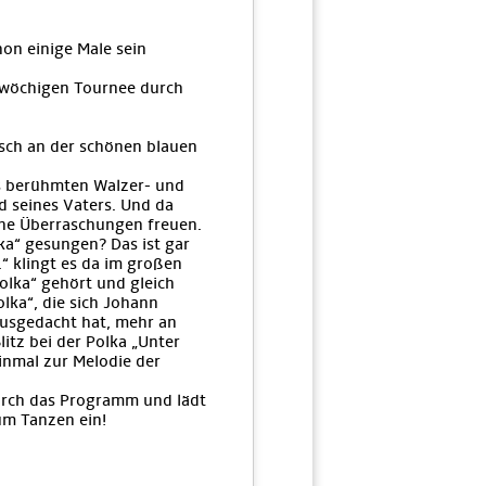
on einige Male sein
inwöchigen Tournee durch
tsch an der schönen blauen
es berühmten Walzer- und
d seines Vaters. Und da
che Überraschungen freuen.
ka“ gesungen? Das ist gar
“ klingt es da im großen
olka“ gehört und gleich
lka“, die sich Johann
usgedacht hat, mehr an
litz bei der Polka „Unter
einmal zur Melodie der
urch das Programm und lädt
um Tanzen ein!