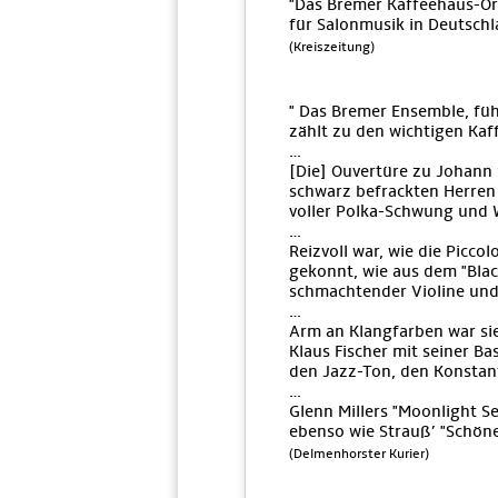
"Das Bremer Kaffeehaus-Or
für Salonmusik in Deutsch
(Kreiszeitung)
" Das Bremer Ensemble, füh
zählt zu den wichtigen Ka
…
[Die] Ouvertüre zu Johann S
schwarz befrackten Herren 
voller Polka-Schwung und W
…
Reizvoll war, wie die Picc
gekonnt, wie aus dem "Blac
schmachtender Violine und
…
Arm an Klangfarben war sie
Klaus Fischer mit seiner Ba
den Jazz-Ton, den Konstant
…
Glenn Millers "Moonlight S
ebenso wie Strauß’ "Schön
(Delmenhorster Kurier)