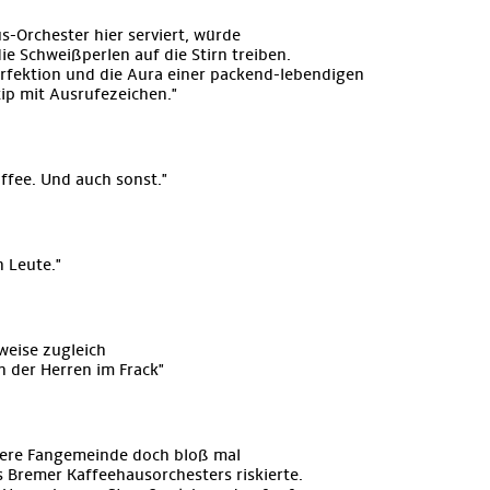
-Orchester hier serviert, würde
 Schweißperlen auf die Stirn treiben.
erfektion und die Aura einer packend-lebendigen
p mit Ausrufezeichen."
ffee. Und auch sonst."
 Leute."
weise zugleich
 der Herren im Frack"
were Fangemeinde doch bloß mal
s Bremer Kaffeehausorchesters riskierte.