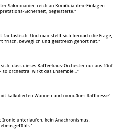
nster Salonmanier, reich an Komödianten-Einlagen
pretations-Sicherheit, begeisterte."
st fantastisch. Und man stellt sich hernach die Frage,
t frisch, beweglich und geistreich gehört hat."
sich, dass dieses Kaffeehaus-Orchester nur aus fünf
 so orchestral wirkt das Ensemble..."
 mit kalkulierten Wonnen und mondäner Raffinesse"
t Ironie unterlaufen, kein Anachronismus,
Lebensgefühls."