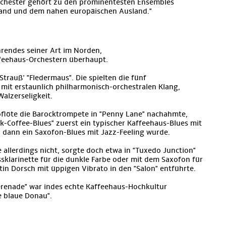
chester gehört zu den prominentesten Ensembles
land und dem nahen europäischen Ausland."
rendes seiner Art im Norden,
ffeehaus-Orchestern überhaupt.
trauß' "Fledermaus". Die spielten die fünf
mit erstaunlich philharmonisch-orchestralen Klang,
alzerseligkeit.
oloflöte die Barocktrompete in "Penny Lane" nachahmte,
k-Coffee-Blues" zuerst ein typischer Kaffeehaus-Blues mit
 dann ein Saxofon-Blues mit Jazz-Feeling wurde.
 allerdings nicht, sorgte doch etwa in "Tuxedo Junction"
ssklarinette für die dunkle Farbe oder mit dem Saxofon für
in Dorsch mit üppigen Vibrato in den "Salon" entführte.
erenade" war indes echte Kaffeehaus-Hochkultur
e blaue Donau".