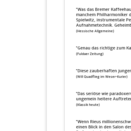
"Was das Bremer Kaffeehaus
manchem Philharmoniker die
Spielwitz, instrumentale P
Aufnahmetechnik. Geheimti
(Hessische Allgemeine)
"Genau das richtige zum Ka
(Fuldaer Zeitung)
"Diese zauberhaften jungen
(Will Quadflieg im Weser-Kurier)
"Das seriöse wie paradoxer
ungemein heitere Auftreten
(Klassik heute)
"Wenn Rieus millionensch
einen Blick in den Salon de