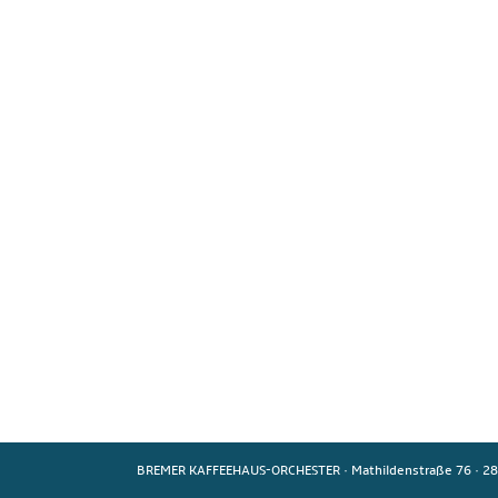
BREMER KAFFEEHAUS-ORCHESTER
·
Mathildenstraße 76
·
28