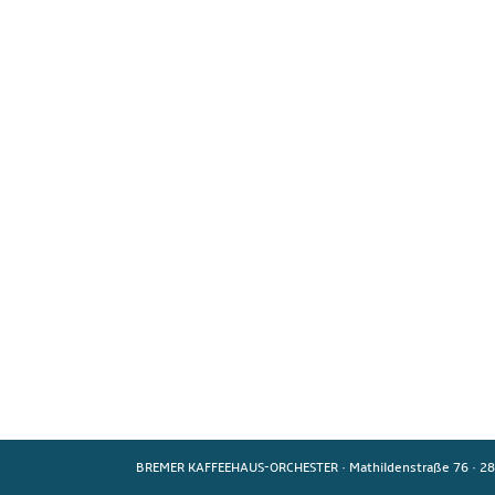
BREMER KAFFEEHAUS-ORCHESTER
·
Mathildenstraße 76
·
28